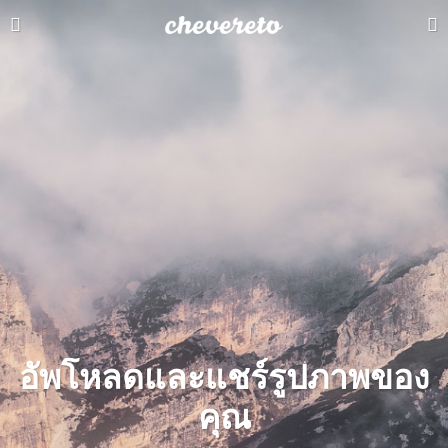
อัพโหลดและแชร์รูปภาพของ
คุณ