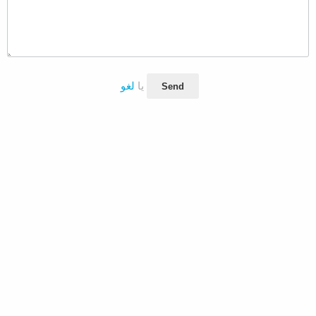
یا
لغو
Send